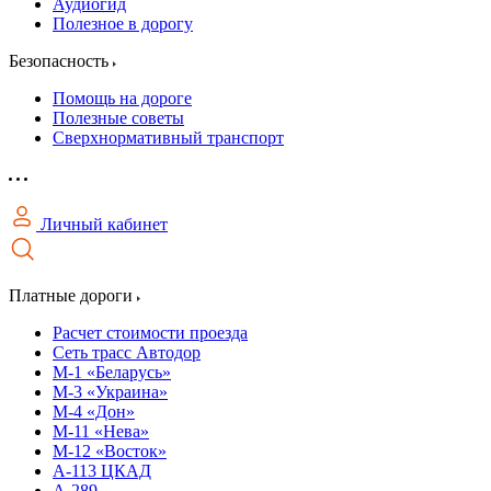
Аудиогид
Полезное в дорогу
Безопасность
Помощь на дороге
Полезные советы
Сверхнормативный транспорт
Личный кабинет
Платные дороги
Расчет стоимости проезда
Сеть трасс Автодор
М-1 «Беларусь»
М-3 «Украина»
М-4 «Дон»
М-11 «Нева»
М-12 «Восток»
А-113 ЦКАД
А-289