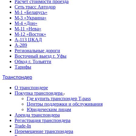
Расчет стоимости проезда
Сеть трасс Автодор
М-1 «Беларусь»
М-3 «Украина»
М-4 «Дон»
М-11 «Нева»
М-12 «Восток»
А-113 ЦКАД
А-289
Региональные дороги
Восточный выезд г. Уфы
Обход г. Тольятти
Тарифы
Транспондер
О транспондере
Покупка транспондера
Где купить транспондер T-pass
Центры поддержки и обслуживания
Юридическим лицам
Аренда транспондера
Регистрация транспондера
Trade-In
Перемещение транспондера