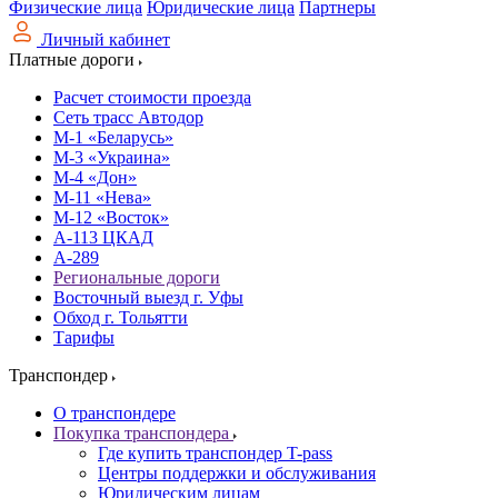
Физические лица
Юридические лица
Партнеры
Личный кабинет
Платные дороги
Расчет стоимости проезда
Сеть трасс Автодор
М-1 «Беларусь»
М-3 «Украина»
М-4 «Дон»
М-11 «Нева»
М-12 «Восток»
А-113 ЦКАД
А-289
Региональные дороги
Восточный выезд г. Уфы
Обход г. Тольятти
Тарифы
Транспондер
О транспондере
Покупка транспондера
Где купить транспондер T-pass
Центры поддержки и обслуживания
Юридическим лицам