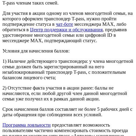
T-pass членам таких семей.
Для участия в акции одному из членов многодетной семьи, на
которого оформлен транспондер T-pass, нужно пройти
подтверждение статуса в
чат-боте
мессенджера MAX, либо
обратиться в
Центр поддержки и обслуживания
, предъявив
удостоверение многодетной семьи или цифровой ID в
мессенджере MAX, подтверждающий статус.
Условия для начисления баллов:
1) Наличие действующего транспондера: у члена многодетной
семьи должен быть зарегистрированный на него
незаблокированный транспондер T-pass, с положительным
балансом лицевого счета;
2) Отсутствие факта участия в акции ранее: баллы не
начисляются, если любой другой член данной многодетной
семьи уже получил их в рамках данной акции.
Срок начисления баллов составляет не более 5 рабочих дней с
даты обращения при соблюдении всех условий.
Программа лояльности
предоставляет возможность
пользователям частично компенсировать стоимость проезда
по платным участкам сети трасс «Автодор»: накопленные