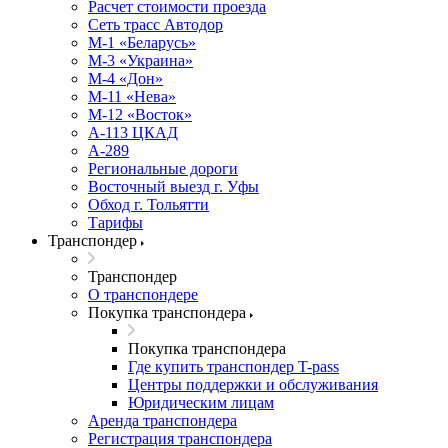
Расчет стоимости проезда
Сеть трасс Автодор
М-1 «Беларусь»
М-3 «Украина»
М-4 «Дон»
М-11 «Нева»
М-12 «Восток»
А-113 ЦКАД
А-289
Региональные дороги
Восточный выезд г. Уфы
Обход г. Тольятти
Тарифы
Транспондер
Транспондер
О транспондере
Покупка транспондера
Покупка транспондера
Где купить транспондер T-pass
Центры поддержки и обслуживания
Юридическим лицам
Аренда транспондера
Регистрация транспондера