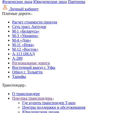
Физические лица
Юридические лица
Партнеры
Личный кабинет
Платные дороги
Расчет стоимости проезда
Сеть трасс Автодор
М-1 «Беларусь»
М-3 «Украина»
М-4 «Дон»
М-11 «Нева»
М-12 «Восток»
А-113 ЦКАД
А-289
Региональные дороги
Восточный выезд г. Уфы
Обход г. Тольятти
Тарифы
Транспондер
О транспондере
Покупка транспондера
Где купить транспондер T-pass
Центры поддержки и обслуживания
Юридическим лицам