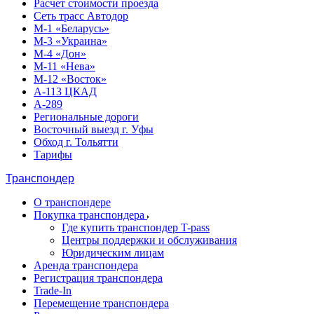
Расчет стоимости проезда
Сеть трасс Автодор
М-1 «Беларусь»
М-3 «Украина»
М-4 «Дон»
М-11 «Нева»
М-12 «Восток»
А-113 ЦКАД
А-289
Региональные дороги
Восточный выезд г. Уфы
Обход г. Тольятти
Тарифы
Транспондер
О транспондере
Покупка транспондера
Где купить транспондер T-pass
Центры поддержки и обслуживания
Юридическим лицам
Аренда транспондера
Регистрация транспондера
Trade-In
Перемещение транспондера