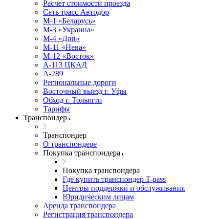
Расчет стоимости проезда
Сеть трасс Автодор
М-1 «Беларусь»
М-3 «Украина»
М-4 «Дон»
М-11 «Нева»
М-12 «Восток»
А-113 ЦКАД
А-289
Региональные дороги
Восточный выезд г. Уфы
Обход г. Тольятти
Тарифы
Транспондер
Транспондер
О транспондере
Покупка транспондера
Покупка транспондера
Где купить транспондер T-pass
Центры поддержки и обслуживания
Юридическим лицам
Аренда транспондера
Регистрация транспондера