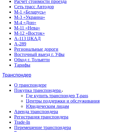
Расчет стоимости проезда
Сеть трасс Автодор
М-1 «Беларусь»
М-3 «Украина»
М-4 «Дон»
М-11 «Нева»
М-12 «Восток»
А-113 ЦКАД
А-289
Региональные дороги
Восточный выезд г. Уфы
Обход г. Тольятти
Тарифы
Транспондер
О транспондере
Покупка транспондера
Где купить транспондер T-pass
Центры поддержки и обслуживания
Юридическим лицам
Аренда транспондера
Регистрация транспондера
Trade-In
Перемещение транспондера