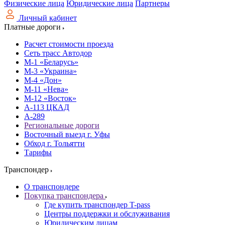
Физические лица
Юридические лица
Партнеры
Личный кабинет
Платные дороги
Расчет стоимости проезда
Сеть трасс Автодор
М-1 «Беларусь»
М-3 «Украина»
М-4 «Дон»
М-11 «Нева»
М-12 «Восток»
А-113 ЦКАД
А-289
Региональные дороги
Восточный выезд г. Уфы
Обход г. Тольятти
Тарифы
Транспондер
О транспондере
Покупка транспондера
Где купить транспондер T-pass
Центры поддержки и обслуживания
Юридическим лицам