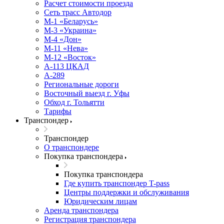
Расчет стоимости проезда
Сеть трасс Автодор
М-1 «Беларусь»
М-3 «Украина»
М-4 «Дон»
М-11 «Нева»
М-12 «Восток»
А-113 ЦКАД
А-289
Региональные дороги
Восточный выезд г. Уфы
Обход г. Тольятти
Тарифы
Транспондер
Транспондер
О транспондере
Покупка транспондера
Покупка транспондера
Где купить транспондер T-pass
Центры поддержки и обслуживания
Юридическим лицам
Аренда транспондера
Регистрация транспондера