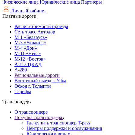
Физические лица
Юридические лица
Партнеры
Личный кабинет
Платные дороги
Расчет стоимости проезда
Сеть трасс Автодор
М-1 «Беларусь»
М-3 «Украина»
М-4 «Дон»
М-11 «Нева»
М-12 «Восток»
А-113 ЦКАД
А-289
Региональные дороги
Восточный выезд г. Уфы
Обход г. Тольятти
Тарифы
Транспондер
О транспондере
Покупка транспондера
Где купить транспондер T-pass
Центры поддержки и обслуживания
Юридическим лицам