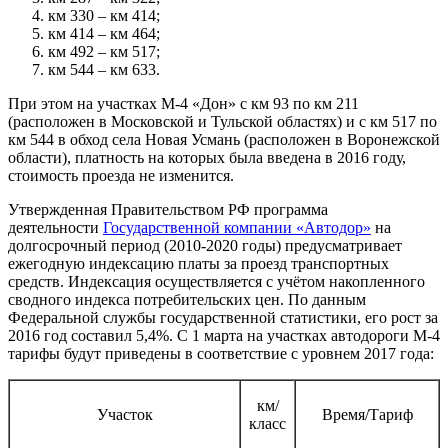
км 330 – км 414;
км 414 – км 464;
км 492 – км 517;
км 544 – км 633.
При этом на участках М-4 «Дон» с км 93 по км 211
(расположен в Московской и Тульской областях) и с км 517 по
км 544 в обход села Новая Усмань (расположен в Воронежской
области), платность на которых была введена в 2016 году,
стоимость проезда не изменится.
Утвержденная Правительством РФ программа
деятельности
Государственной компании «Автодор»
на
долгосрочный период (2010-2020 годы) предусматривает
ежегодную индексацию платы за проезд транспортных
средств. Индексация осуществляется с учётом накопленного
сводного индекса потребительских цен. По данным
Федеральной службы государственной статистики, его рост за
2016 год составил 5,4%. С 1 марта на участках автодороги М-4
тарифы будут приведены в соответствие с уровнем 2017 года:
км/
Участок
Время/Тариф
класс