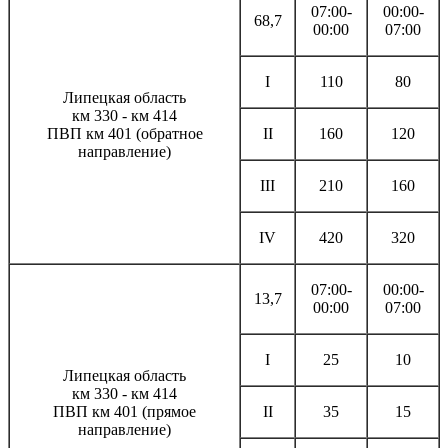
07:00-
00:00-
68,7
00:00
07:00
I
110
80
Липецкая область
км 330 - км 414
ПВП км 401 (обратное
II
160
120
направление)
III
210
160
IV
420
320
07:00-
00:00-
13,7
00:00
07:00
I
25
10
Липецкая область
км 330 - км 414
ПВП км 401 (прямое
II
35
15
направление)