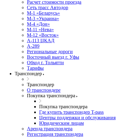
Расчет стоимости проезда
Сеть трасс Автодор
М-1 «Беларусь»
М-3 «Украина»
М-4 «Дон»
М-11 «Нева»
М-12 «Восток»
А-113 ЦКАД
А-289
Региональные дороги
Восточный выезд г. Уфы
Обход г. Тольятти
Тарифы
Транспондер
Транспондер
О транспондере
Покупка транспондера
Покупка транспондера
Где купить транспондер T-pass
Центры поддержки и обслуживания
Юридическим лицам
Аренда транспондера
Регистрация транспондера