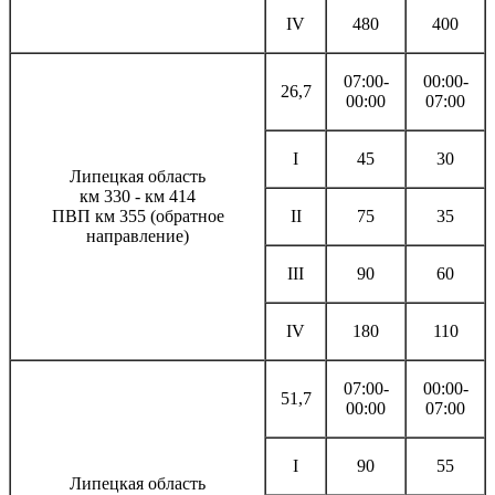
IV
480
400
07:00-
00:00-
26,7
00:00
07:00
I
45
30
Липецкая область
км 330 - км 414
ПВП км 355 (обратное
II
75
35
направление)
III
90
60
IV
180
110
07:00-
00:00-
51,7
00:00
07:00
I
90
55
Липецкая область