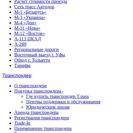
Расчет стоимости проезда
Сеть трасс Автодор
М-1 «Беларусь»
М-3 «Украина»
М-4 «Дон»
М-11 «Нева»
М-12 «Восток»
А-113 ЦКАД
А-289
Региональные дороги
Восточный выезд г. Уфы
Обход г. Тольятти
Тарифы
Транспондер
О транспондере
Покупка транспондера
Где купить транспондер T-pass
Центры поддержки и обслуживания
Юридическим лицам
Аренда транспондера
Регистрация транспондера
Trade-In
Перемещение транспондера