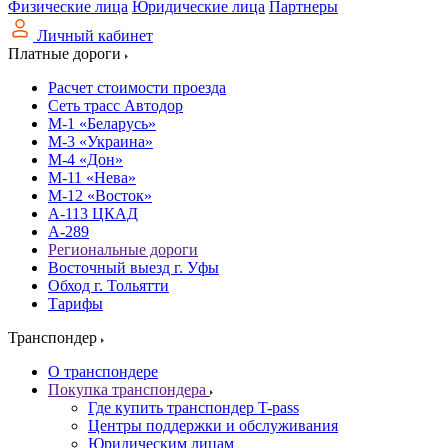
Физические лица
Юридические лица
Партнеры
Личный кабинет
Платные дороги
Расчет стоимости проезда
Сеть трасс Автодор
М-1 «Беларусь»
М-3 «Украина»
М-4 «Дон»
М-11 «Нева»
М-12 «Восток»
А-113 ЦКАД
А-289
Региональные дороги
Восточный выезд г. Уфы
Обход г. Тольятти
Тарифы
Транспондер
О транспондере
Покупка транспондера
Где купить транспондер T-pass
Центры поддержки и обслуживания
Юридическим лицам