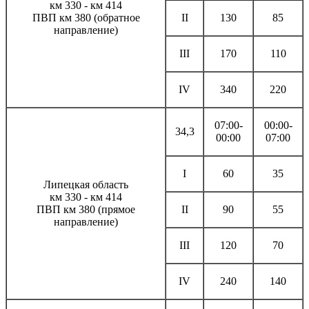
км 330 - км 414
ПВП км 380 (обратное
II
130
85
направление)
III
170
110
IV
340
220
07:00-
00:00-
34,3
00:00
07:00
I
60
35
Липецкая область
км 330 - км 414
ПВП км 380 (прямое
II
90
55
направление)
III
120
70
IV
240
140