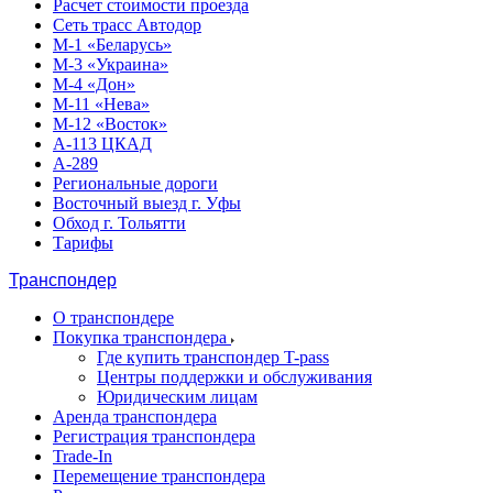
Расчет стоимости проезда
Сеть трасс Автодор
М-1 «Беларусь»
М-3 «Украина»
М-4 «Дон»
М-11 «Нева»
М-12 «Восток»
А-113 ЦКАД
А-289
Региональные дороги
Восточный выезд г. Уфы
Обход г. Тольятти
Тарифы
Транспондер
О транспондере
Покупка транспондера
Где купить транспондер T-pass
Центры поддержки и обслуживания
Юридическим лицам
Аренда транспондера
Регистрация транспондера
Trade-In
Перемещение транспондера