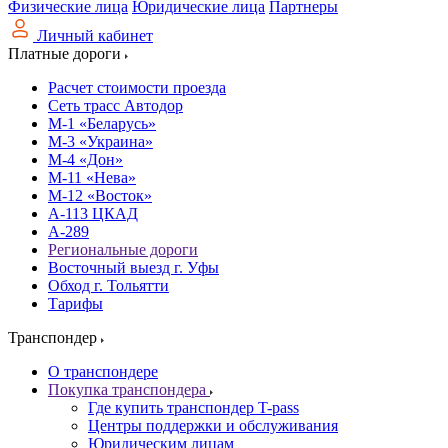
Физические лица
Юридические лица
Партнеры
Личный кабинет
Платные дороги
Расчет стоимости проезда
Сеть трасс Автодор
М-1 «Беларусь»
М-3 «Украина»
М-4 «Дон»
М-11 «Нева»
М-12 «Восток»
А-113 ЦКАД
А-289
Региональные дороги
Восточный выезд г. Уфы
Обход г. Тольятти
Тарифы
Транспондер
О транспондере
Покупка транспондера
Где купить транспондер T-pass
Центры поддержки и обслуживания
Юридическим лицам