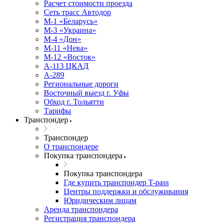
Расчет стоимости проезда
Сеть трасс Автодор
М-1 «Беларусь»
М-3 «Украина»
М-4 «Дон»
М-11 «Нева»
М-12 «Восток»
А-113 ЦКАД
А-289
Региональные дороги
Восточный выезд г. Уфы
Обход г. Тольятти
Тарифы
Транспондер
Транспондер
О транспондере
Покупка транспондера
Покупка транспондера
Где купить транспондер T-pass
Центры поддержки и обслуживания
Юридическим лицам
Аренда транспондера
Регистрация транспондера