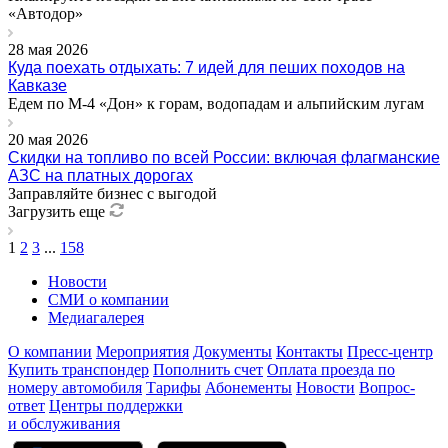
«Автодор»
28 мая 2026
Куда поехать отдыхать: 7 идей для пеших походов на
Кавказе
Едем по М-4 «Дон» к горам, водопадам и альпийским лугам
20 мая 2026
Скидки на топливо по всей России: включая флагманские
АЗС на платных дорогах
Заправляйте бизнес с выгодой
Загрузить еще
1
2
3
...
158
Новости
СМИ о компании
Медиагалерея
О компании
Мероприятия
Документы
Контакты
Пресс-центр
Купить транспондер
Пополнить счет
Оплата проезда по
номеру автомобиля
Тарифы
Абонементы
Новости
Вопрос-
ответ
Центры поддержки
и обслуживания